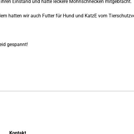
te ihren Einstand und hatte leckere Mohnschnecken mitgebracht.
dem hatten wir auch Futter für Hund und KatzE vom Tierschutzv
eid gespannt!
Kontakt