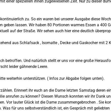
mit einer speziellen ihnen zugewiesenen Zeit. Nur zu dieser dü
kontinuierlich zu. So ein waren bei unserer Ausgabe diese Woch
 haben geben lassen. Wir haben 80 Portionen warmes Essen a 40
uell auf der Straße. Wir sehen auch hier eine deutlich überpro
tehend aus Schlafsack , Isomatte , Decke und Gaskocher mit 2 Ka
ch betroffen. Und natürlich stellt er uns vor eine große Herau
rscht leider gähnende Leere.
itte weiterhin unterstützen. ( Infos zur Abgabe folgen unten).
rzählen. Erinnert ihr euch an die Dame letzten Samstag deren 
ie anrufen zu können? Diesen Wunsch konnten wir ihr Dank uns
onnten. Vor lauter Glück ist die Dame zusammengebrochen . Sie k
. Was für uns selbstverständlich ist, ein Gespräch mit geliebten