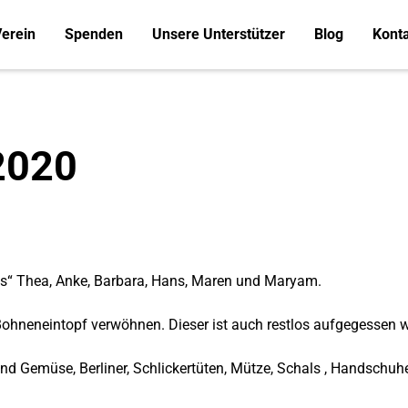
erein
Spenden
Unsere Unterstützer
Blog
Kont
2020
es“ Thea, Anke, Barbara, Hans, Maren und Maryam.
Bohneneintopf verwöhnen. Dieser ist auch restlos aufgegessen 
d Gemüse, Berliner, Schlickertüten, Mütze, Schals , Handschuhe,