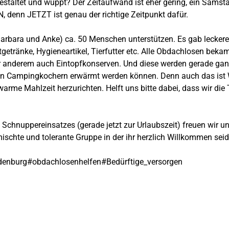
gestaltet und wuppt? Der Zeitaufwand ist eher gering, ein Samst
, denn JETZT ist genau der richtige Zeitpunkt dafür.
Barbara und Anke) ca. 50 Menschen unterstützen. Es gab leckeren
tgetränke, Hygieneartikel, Tierfutter etc. Alle Obdachlosen beka
 anderem auch Eintopfkonserven. Und diese werden gerade ganz r
ten Campingkochern erwärmt werden können. Denn auch das ist 
arme Mahlzeit herzurichten. Helft uns bitte dabei, dass wir di
s Schnuppereinsatzes (gerade jetzt zur Urlaubszeit) freuen wir 
ischte und tolerante Gruppe in der ihr herzlich Willkommen seid
denburg
#obdachlosenhelfen
#Bedürftige_versorgen