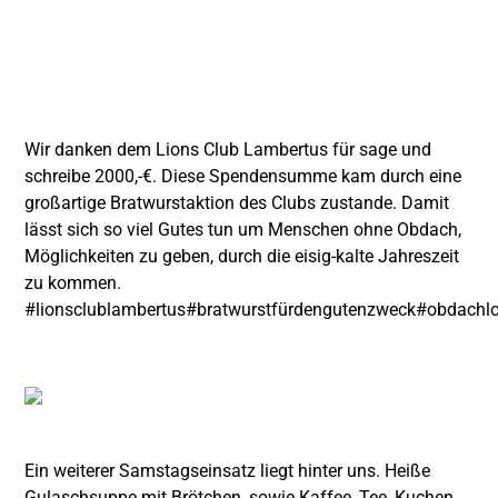
Wir danken dem Lions Club Lambertus für sage und
schreibe 2000,-€. Diese Spendensumme kam durch eine
großartige Bratwurstaktion des Clubs zustande. Damit
lässt sich so viel Gutes tun um Menschen ohne Obdach,
Möglichkeiten zu geben, durch die eisig-kalte Jahreszeit
zu kommen.
#lionsclublambertus
#bratwurstfürdengutenzweck
#obdachlo
Ein weiterer Samstagseinsatz liegt hinter uns. Heiße
Gulaschsuppe mit Brötchen, sowie Kaffee, Tee, Kuchen