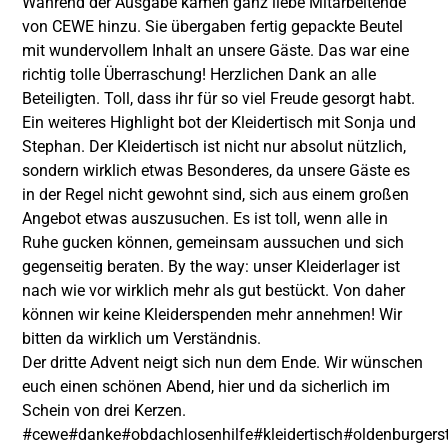
Während der Ausgabe kamen ganz liebe Mitarbeitende
von CEWE hinzu. Sie übergaben fertig gepackte Beutel
mit wundervollem Inhalt an unsere Gäste. Das war eine
richtig tolle Überraschung! Herzlichen Dank an alle
Beteiligten. Toll, dass ihr für so viel Freude gesorgt habt.
Ein weiteres Highlight bot der Kleidertisch mit Sonja und
Stephan. Der Kleidertisch ist nicht nur absolut nützlich,
sondern wirklich etwas Besonderes, da unsere Gäste es
in der Regel nicht gewohnt sind, sich aus einem großen
Angebot etwas auszusuchen. Es ist toll, wenn alle in
Ruhe gucken können, gemeinsam aussuchen und sich
gegenseitig beraten. By the way: unser Kleiderlager ist
nach wie vor wirklich mehr als gut bestückt. Von daher
können wir keine Kleiderspenden mehr annehmen! Wir
bitten da wirklich um Verständnis.
Der dritte Advent neigt sich nun dem Ende. Wir wünschen
euch einen schönen Abend, hier und da sicherlich im
Schein von drei Kerzen.
#cewe
#danke
#obdachlosenhilfe
#kleidertisch
#oldenburgers